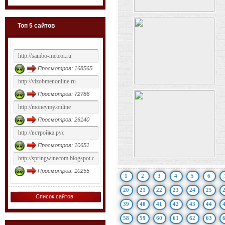
Топ 5 сайтов
Просмотров: 168565
Просмотров: 72786
Просмотров: 26140
Просмотров: 10651
Просмотров: 10255
1
2
3
4
5
6
20
21
22
23
24
25
Список сайтов
39
40
41
42
43
44
58
59
60
61
62
63