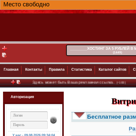
Место свободно
________ХОСТИНГ ЗА 5 РУБЛЕЙ В
(1449)
Главная
Контакты
Правила
Статистика
Каталог сайтов
С
Здесь может быть Ваша рекламная ссылка..
(~100)
Авторизация
Витри
Бесплатное раз
Ра
У нас - 09.08.2026
09:34:06