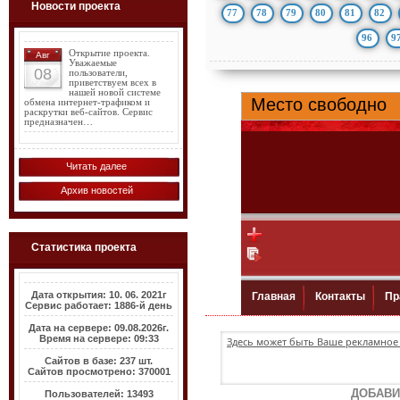
Новости проекта
77
78
79
80
81
82
96
9
Открытие проекта.
Авг
Уважаемые
08
пользователи,
приветствуем всех в
нашей новой системе
обмена интернет-трафиком и
раскрутки веб-сайтов. Сервис
предназначен…
Читать далее
Архив новостей
Статистика проекта
Дата открытия: 10. 06. 2021г
Сервис работает: 1886-й день
Дата на сервере: 09.08.2026г.
Время на сервере: 09:33
Здесь может быть Ваше рекламное 
Сайтов в базе: 237 шт.
Сайтов просмотрено: 370001
ДОБАВИ
Пользователей: 13493