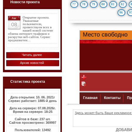
Новости проекта
77
78
79
80
81
82
96
9
Открытие проекта.
Авг
Уважаемые
08
пользователи,
приветствуем всех в
нашей новой системе
обмена интернет-трафиком и
раскрутки веб-сайтов. Сервис
предназначен…
Читать далее
Архив новостей
Статистика проекта
Дата открытия: 10. 06. 2021г
Сервис работает: 1885-й день
Дата на сервере: 07.08.2026г.
Время на сервере: 18:25
Здесь может быть Ваше рекламное 
Сайтов в базе: 237 шт.
Сайтов просмотрено: 369997
ДОБАВИ
Пользователей: 13492