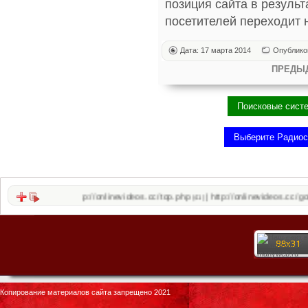
позиция сайта в резуль
посетителей переходит н
Дата: 17 марта 2014
Опублико
ПРЕДЫ
http://onlinevideos.cc/top.php
http://onlinevideos.cc/go/out.php
|
|
(41)
(43)
Копирование материалов сайта запрещено 2021