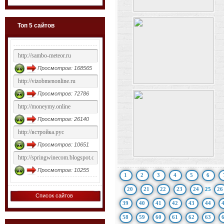
Топ 5 сайтов
Просмотров: 168565
Просмотров: 72786
Просмотров: 26140
Просмотров: 10651
Просмотров: 10255
1
2
3
4
5
6
20
21
22
23
24
25
26
Список сайтов
39
40
41
42
43
44
58
59
60
61
62
63