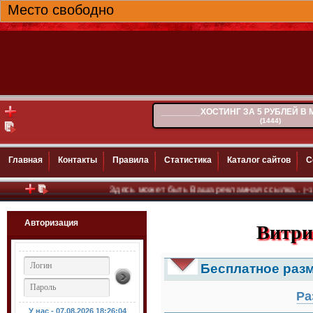
Место свободно
________ХОСТИНГ ЗА 5 РУБЛЕЙ В
(1444)
Главная
Контакты
Правила
Статистика
Каталог сайтов
С
Здесь может быть Ваша рекламная ссылка..
(~100)
Авторизация
Витри
Бесплатное раз
Ра
У нас - 07.08.2026
18:26:06