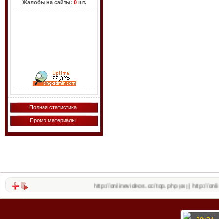
Жалобы на сайты:
0
шт.
Полная статистика
Промо материалы
http://onlinevideos.cc/top.php
http://onlinevideos.c
|
(46)