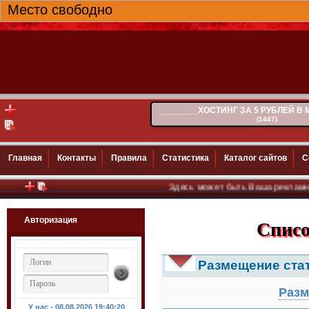
Место свободно
________ХОСТИНГ ЗА 5 РУБЛЕЙ В
(1447)
Главная
Контакты
Правила
Статистика
Каталог сайтов
С
Здесь может быть Ваша рекламная ссылка.
Авторизация
Списо
Размещение ста
Разм
У нас - 08.08.2026
19:40:21