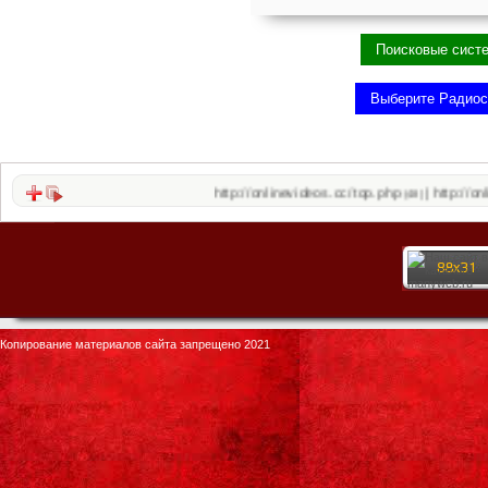
http://onlinevideos.cc/top.php
http://onlinevideos.cc
|
(48)
Копирование материалов сайта запрещено 2021