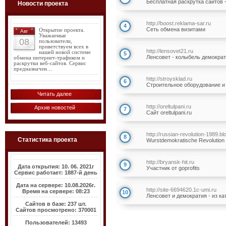
Бесплатная раскрутка сайтов - и
Новости проекта
http://boost.reklama-sar.ru
4
Сеть обмена визитами
Открытие проекта.
Авг
Уважаемые
08
пользователи,
приветствуем всех в
http://lensovet21.ru
нашей новой системе
5
Ленсовет - колыбель демократии
обмена интернет-трафиком и
раскрутки веб-сайтов. Сервис
предназначен…
http://stroysklad.ru
6
Строительное оборудование и м
Читать далее
http://oreltulpani.ru
Архив новостей
7
Сайт oreltulpani.ru
http://russian-revolution-1989.b
8
Статистика проекта
Wurstdemokratische Revolution i
http://bryansk-hit.ru
9
Дата открытия: 10. 06. 2021г
Участник от goprofits
Сервис работает: 1887-й день
Дата на сервере: 10.08.2026г.
http://site-6694620.1c-umi.ru
Время на сервере: 08:23
10
Ленсовет и демократия - из ката
Сайтов в базе: 237 шт.
Сайтов просмотрено: 370001
Пользователей: 13493