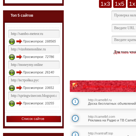
1x3
1x5
1x
Топ 5 сайтов
Просмотров: 168565
Для того что
Просмотров: 72786
Просмотров: 26140
Динамические ссылки (ne
Просмотров: 10651
http://camelbf.ru
1
Просмотров: 10255
Доска бесплатных объявлени
http://camelbf.com
2
Список сайтов
Реклама на Радио и ТВ Camel
http://vantraff.top
3