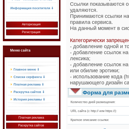
Ссылки показываются оп
Информация посетителя ⇓
удаляются.
Принимаются ссылки на
правила сервиса.
Авторизация
На данный момент в сис
Регистрация
Категорически запреще
- добавление одной и т
Меню сайта
- добавление ссылок на
лексика;
- добавление ссылок на
Главное меню ⇓
или обилие эротики;
- использование кода (h
Списки серфинга ⇓
нарушающего дизайн са
Платная реклама ⇓
Форма для разм
Раскрутка сайтов ⇓
История рекламы ⇓
Количество дней размещения:
URL сайта (с http:// или https://):
Платная реклама
Краткое описание ссылки:
Раскрутка сайтов