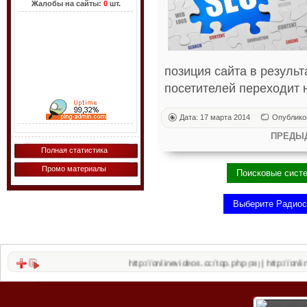
Жалобы на сайты:
0
шт.
позиция сайта в резуль
посетителей переходит н
Дата: 17 марта 2014
Опублико
ПРЕДЫ
Полная статистика
Промо материалы
http://onlinevideos.cc/top.php
http://onlinevideos.cc
|
(38)