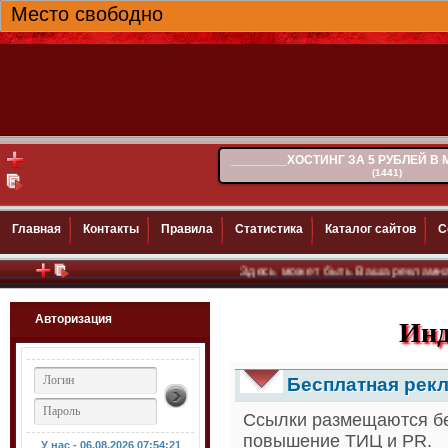
Место свободно
________ХОСТИНГ ЗА 5 РУБЛЕЙ В
(1441)
Главная
Контакты
Правила
Статистика
Каталог сайтов
С
Здесь может быть Ваша рекламная ссылка..
Авторизация
Инд
Бесплатная рекл
Ссылки размещаются без
повышение ТИЦ и PR.
У нас - 06.08.2026
07:54:22