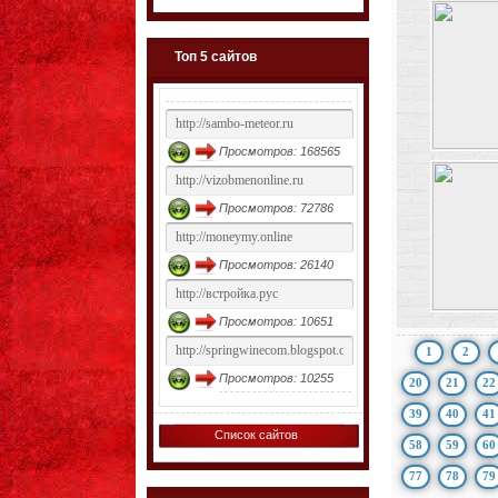
Топ 5 сайтов
Просмотров: 168565
Просмотров: 72786
Просмотров: 26140
Просмотров: 10651
1
2
Просмотров: 10255
20
21
22
39
40
41
Список сайтов
58
59
60
77
78
79