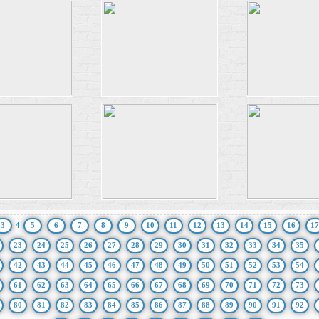
3
4
5
6
7
8
9
10
11
12
13
14
15
16
17
23
24
25
26
27
28
29
30
31
32
33
34
35
42
43
44
45
46
47
48
49
50
51
52
53
54
61
62
63
64
65
66
67
68
69
70
71
72
73
80
81
82
83
84
85
86
87
88
89
90
91
92