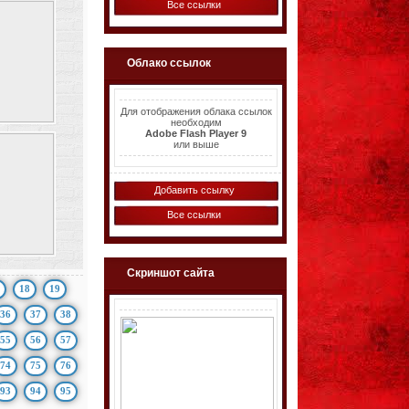
Все ссылки
Облако ссылок
Для отображения облака ссылок
необходим
Adobe Flash Player 9
или выше
Добавить ссылку
Все ссылки
Скриншот сайта
18
19
36
37
38
55
56
57
74
75
76
93
94
95