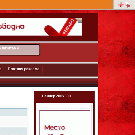
а визитами________
в
Платная реклама
Баннер 200х300