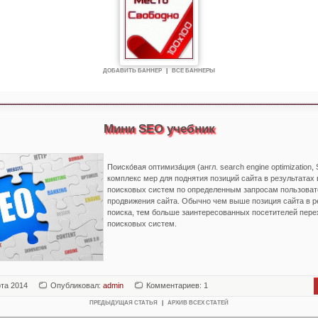
ДОБАВИТЬ БАННЕР
|
ВСЕ БАННЕРЫ
Мини SEO учебник
Поиско́вая оптимиза́ция (англ. search engine optimization
комплекс мер для поднятия позиций сайта в результатах
поисковых систем по определенным запросам пользоват
продвижения сайта. Обычно чем выше позиция сайта в р
поиска, тем больше заинтересованных посетителей перех
поисковых систем.
рта 2014
Опубликовал:
admin
Комментариев: 1
ПРЕДЫДУЩАЯ СТАТЬЯ
|
АРХИВ ВСЕХ СТАТЕЙ