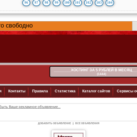
96
97
98
99
100
101
102
103
104
быть Ваше рекламное объявление...
ДОБАВИТЬ ОБЪЯВЛЕНИЕ
|
ВСЕ ОБЪЯВЛЕНИЯ