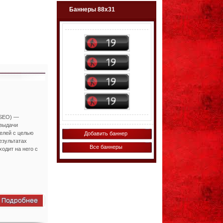
Баннеры 88х31
, SEO) —
 выдачи
елей с целью
Добавить баннер
езультатах
Все баннеры
одит на него с