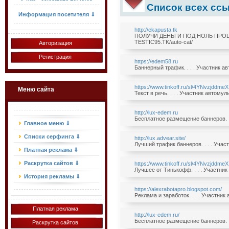
Список всех ссы
Информация посетителя ⇓
http://ekapusta.tk
ПОЛУЧИ ДЕНЬГИ ПОД НОЛЬ ПРОЦЕНТ
TESTIC95.TK/auto-cat/
Авторизация
Регистрация
https://edem58.ru
Баннерный трафик. . . . Участник а
https://www.tinkoff.ru/sl/4YNvzjddmeX
Меню сайта
Текст в речь. . . . Участник автому
http://lux-edem.ru
Бесплатное размещение баннеров. . 
Главное меню ⇓
Списки серфинга ⇓
http://lux.advear.site/
Лучший трафик баннеров. . . . Учас
Платная реклама ⇓
Раскрутка сайтов ⇓
https://www.tinkoff.ru/sl/4YNvzjddmeX
Лучшее от Тинькофф. . . . Участник
История рекламы ⇓
https://alexrabotapro.blogspot.com/
Реклама и заработок. . . . Участник
Платная реклама
http://lux-edem.ru/
Бесплатное размещение баннеров. . 
Раскрутка сайтов