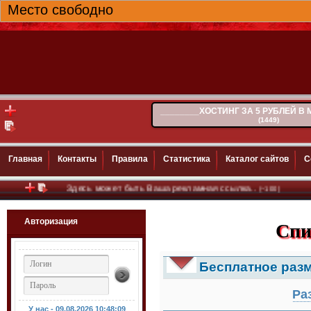
Место свободно
________ХОСТИНГ ЗА 5 РУБЛЕЙ В
(1449)
Главная
Контакты
Правила
Статистика
Каталог сайтов
С
Здесь может быть Ваша рекламная ссылка..
(~100)
Авторизация
Спи
Бесплатное раз
Ра
У нас - 09.08.2026
10:48:11