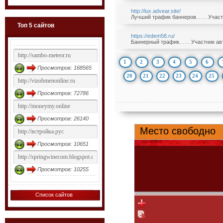
http://lux.advear.site/
Лучший трафик баннеров. . . . Учас
Топ 5 сайтов
https://edem58.ru/
Баннерный трафик. . . . Участник а
1
2
3
4
5
6
Просмотров: 168565
20
21
22
23
24
25
Просмотров: 72786
Просмотров: 26140
Просмотров: 10651
Просмотров: 10255
Список сайтов