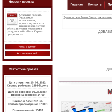
Новости проекта
Открытие проекта.
Авг
Здесь может быть Ваше рекламное 
Уважаемые
08
пользователи,
приветствуем всех в
нашей новой системе
обмена интернет-трафиком и
ДОБАВИ
раскрутки веб-сайтов. Сервис
предназначен…
Читать далее
Архив новостей
ДО
Статистика проекта
Дата открытия: 10. 06. 2021г
Сервис работает: 1886-й день
М
Дата на сервере: 09.08.2026г.
Время на сервере: 14:00
Сайтов в базе: 237 шт.
Сайтов просмотрено: 370001
Пользователей: 13493