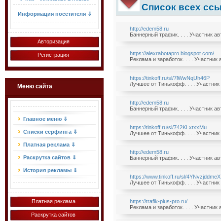
Список всех ссы
Информация посетителя ⇓
http://edem58.ru
Баннерный трафик. . . . Участник а
Авторизация
https://alexrabotapro.blogspot.com/
Регистрация
Реклама и заработок. . . . Участник
https://tinkoff.ru/sl/7lWwNqUh46P
Лучшее от Тинькофф. . . . Участник
Меню сайта
http://edem58.ru
Баннерный трафик. . . . Участник а
Главное меню ⇓
https://tinkoff.ru/sl/742KLxtxxMu
Списки серфинга ⇓
Лучшее от Тинькофф. . . . Участник
Платная реклама ⇓
http://edem58.ru
Раскрутка сайтов ⇓
Баннерный трафик. . . . Участник а
История рекламы ⇓
https://www.tinkoff.ru/sl/4YNvzjddmeX
Лучшее от Тинькофф. . . . Участник
Платная реклама
https://trafik-plus-pro.ru/
Реклама и заработок. . . . Участник
Раскрутка сайтов