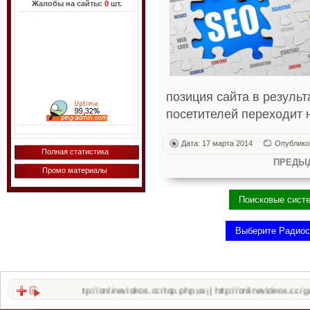
Жалобы на сайты:
0
шт.
позиция сайта в резуль
посетителей переходит н
Дата: 17 марта 2014
Опублико
Полная статистика
ПРЕДЫ
Промо материалы
http://onlinevideos.cc/top.php
http://onlinevideos.cc/go/out.php
|
(48)
(48