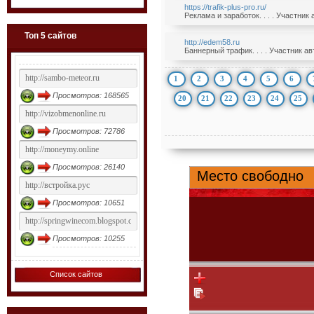
https://trafik-plus-pro.ru/
Реклама и заработок. . . . Участник
Топ 5 сайтов
http://edem58.ru
Баннерный трафик. . . . Участник а
1
2
3
4
5
6
Просмотров: 168565
20
21
22
23
24
25
Просмотров: 72786
Просмотров: 26140
Просмотров: 10651
Просмотров: 10255
Список сайтов