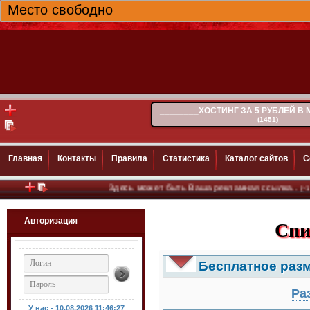
Место свободно
________ХОСТИНГ ЗА 5 РУБЛЕЙ В
(1451)
Главная
Контакты
Правила
Статистика
Каталог сайтов
С
Здесь может быть Ваша рекламная ссылка..
(~100)
Авторизация
Спи
Бесплатное раз
Ра
У нас - 10.08.2026
11:46:29