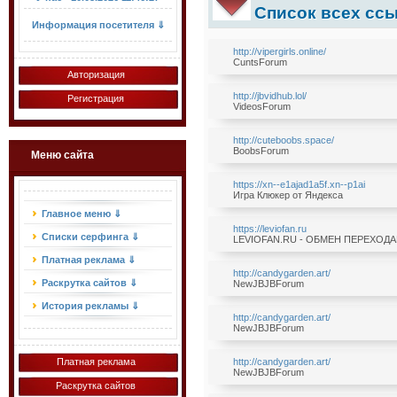
Список всех ссы
Информация посетителя ⇓
http://vipergirls.online/
CuntsForum
Авторизация
http://jbvidhub.lol/
Регистрация
VideosForum
http://cuteboobs.space/
BoobsForum
Меню сайта
https://xn--e1ajad1a5f.xn--p1ai
Игра Клюкер от Яндекса
Главное меню ⇓
https://leviofan.ru
Списки серфинга ⇓
LEVIOFAN.RU - ОБМЕН ПЕРЕХОД
Платная реклама ⇓
http://candygarden.art/
Раскрутка сайтов ⇓
NewJBJBForum
История рекламы ⇓
http://candygarden.art/
NewJBJBForum
Платная реклама
http://candygarden.art/
NewJBJBForum
Раскрутка сайтов