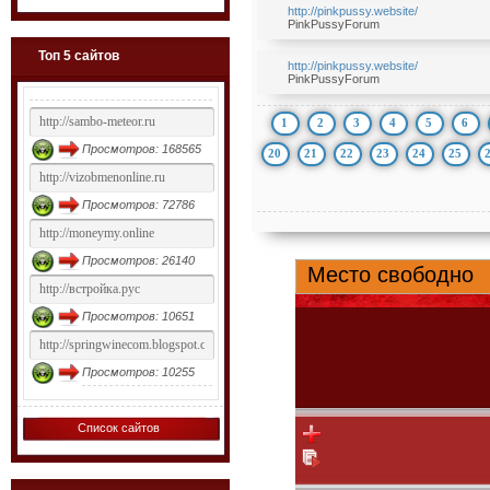
http://pinkpussy.website/
PinkPussyForum
Топ 5 сайтов
http://pinkpussy.website/
PinkPussyForum
1
2
3
4
5
6
Просмотров: 168565
20
21
22
23
24
25
Просмотров: 72786
Просмотров: 26140
Просмотров: 10651
Просмотров: 10255
Список сайтов