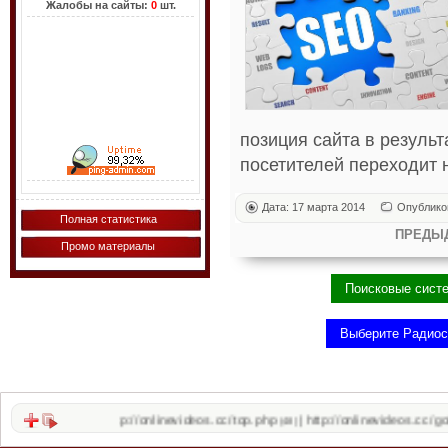
Жалобы на сайты:
0
шт.
позиция сайта в резуль
посетителей переходит н
Дата: 17 марта 2014
Опублико
Полная статистика
ПРЕДЫ
Промо материалы
http://onlinevideos.cc/top.php
http://onlinevideos.cc/go/out.php
|
(48)
(48)