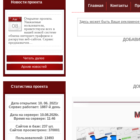
Новости проекта
Открытие проекта.
Авг
Здесь может быть Ваше рекламное 
Уважаемые
08
пользователи,
приветствуем всех в
нашей новой системе
обмена интернет-трафиком и
ДОБАВИ
раскрутки веб-сайтов. Сервис
предназначен…
Читать далее
Архив новостей
ДО
Статистика проекта
Дата открытия: 10. 06. 2021г
Сервис работает: 1887-й день
М
Дата на сервере: 10.08.2026г.
Время на сервере: 11:46
Сайтов в базе: 237 шт.
Сайтов просмотрено: 370001
Пользователей: 13493